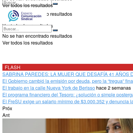
Ver todos los resultados
No se han encontrado resultados
Ver todos los resultados
No se han encontrado resultados
Ver todos los resultados
FLASH
SABRINA PAREDES: LA MUJER QUE DESAFÍA 41 AÑOS 
El Gobierno cambió la emisión por deuda, pero la “tregua” fin
El trabajo en la calle Nueva York de Berisso
hace 2 semanas
El programa financiero del Tesoro: ¿solución o simple poster
El FreSU exige un salario mínimo de $3.000.352 y denuncia la
Próx
Ant